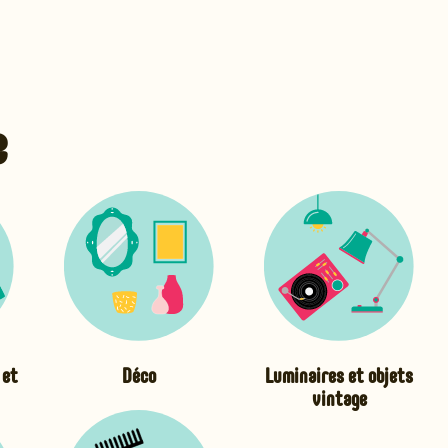
e
 et
Déco
Luminaires et objets
vintage