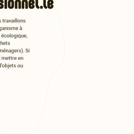
sionnel.le
 travaillons
ganisme à
n écologique,
chets
énagers). Si
z mettre en
d’objets ou