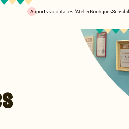
Apports volontaires
L’Atelier
Boutiques
Sensibil
es