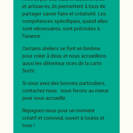
et artisan·es, ils permettent à tous de
partager savoir-faire et créativité. Les
compétences spécifiques, quand elles
sont nécessaires, sont précisées à
l’avance.
Certains ateliers se font en binôme
pour créer à deux, et nous accueillons
aussi les détenteur·rices de la carte
Sortir.
Si vous avez des besoins particuliers,
contactez-nous : nous ferons au mieux
pour vous accueillir.
Rejoignez-nous pour un moment
créatif et convivial, ouvert à toutes et
tous !