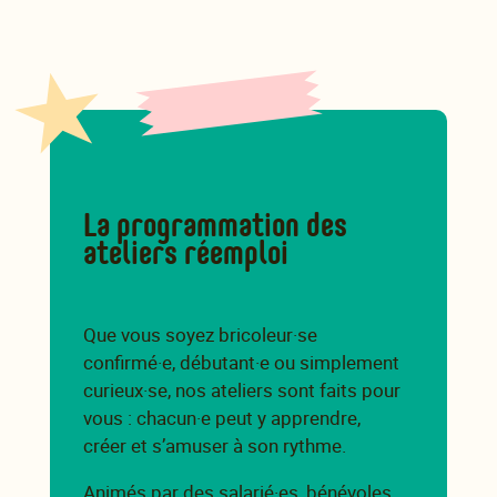
La programmation des
ateliers réemploi
Que vous soyez bricoleur·se
confirmé·e, débutant·e ou simplement
curieux·se, nos ateliers sont faits pour
vous : chacun·e peut y apprendre,
créer et s’amuser à son rythme.
Animés par des salarié·es, bénévoles