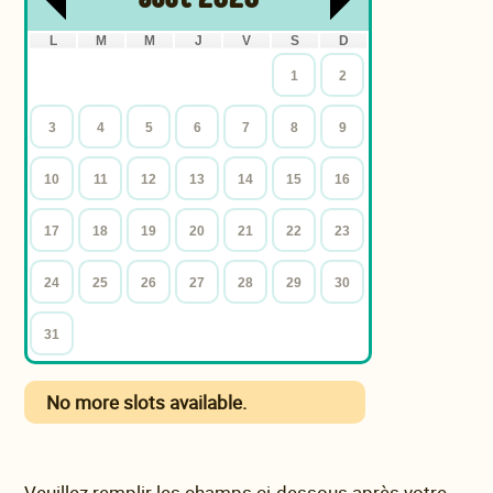
L
M
M
J
V
S
D
1
2
3
4
5
6
7
8
9
10
11
12
13
14
15
16
17
18
19
20
21
22
23
24
25
26
27
28
29
30
31
No more slots available.
Veuillez remplir les champs ci-dessous après votre