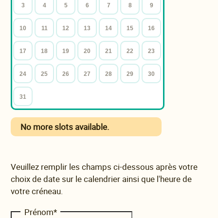
3
4
5
6
7
8
9
10
11
12
13
14
15
16
17
18
19
20
21
22
23
24
25
26
27
28
29
30
31
No more slots available.
Veuillez remplir les champs ci-dessous après votre
choix de date sur le calendrier ainsi que l'heure de
votre créneau.
Prénom
*