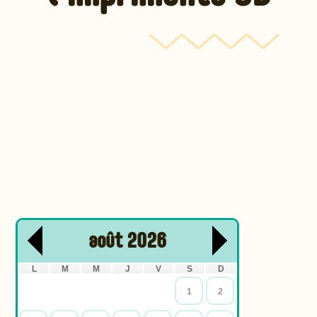
août
2026
L
M
M
J
V
S
D
1
2